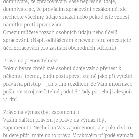
domníváte, že zpracovávám Vaše nepřesné údaje,
domníváte se, že provádím zpracování nezákonně, ale
nechcete všechny údaje smazat nebo pokud jste vznesl
námitku proti zpracování.
Omezit můžete rozsah osobních údajů nebo účelů
zpracování. (Např. odhlášením z newsletteru omezujete
účel zpracování pro zasílání obchodních sdělení.)
Právo na přenositelnost
Pokud byste chtěli své osobní údaje vzít a přenést k
někomu jinému, budu postupovat stejně jako při využití
práva na přístup - jen s tím rozdílem, že Vám informace
pošlu ve strojově čitelné podobě. Tady potřebuji alespoň
21 dní.
Právo na výmaz (být zapomenut)
Vaším dalším právem je právo na výmaz (být
zapomenut). Nechci na Vás zapomenout, ale pokud si to
budete přát, máte na to právo. V takovém případě vymažu