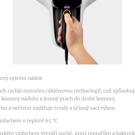
rový systém nádob
rach rychle roztočen cyklónovou technologií, což způsobuj
ní komory nádoby a jemný prach do druhé komory.
u a nečistot zajišťuje trvalý a účinný sací výkon.
zduchem o teplotě 65 °C
orkým vzduchem vytváří suché, proti roztočům a bakteri