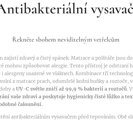
Antibakteriální vysava
Řekněte sbohem neviditelným vetřelcům
 zajistí zdravý a čistý spánek. Matrace a polštáře jsou
eré mohou způsobovat alergie. Tento přístroj je odstraní
le i alergeny usazené ve vláknech. Kombinace tří technolog
uvolní z matrace prach, odumřelé kožní buňky a roztoče, 
ádoby a
UV-C světlo zničí až 99,9 % bakterií a roztočů
. 
ání vaše zdraví a poskytuje hygienicky čisté lůžko a te
podobné čalounění.
ištění antibakteriálním vysavačem před tepováním. Obě s