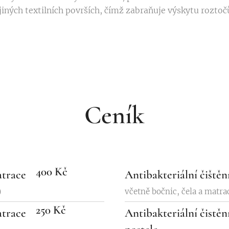
 jiných textilních površích, čímž zabraňuje výskytu roztoč
Ceník
400 Kč
atrace
Antibakteriální čištěn
)
včetně bočnic, čela a matr
250 Kč
atrace
Antibakteriální čistěn