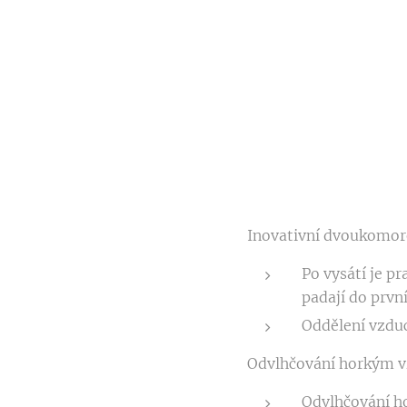
Inovativní dvoukomo
Po vysátí je p
padají do prv
Oddělení vzduch
Odvlhčování horkým v
Odvlhčování h