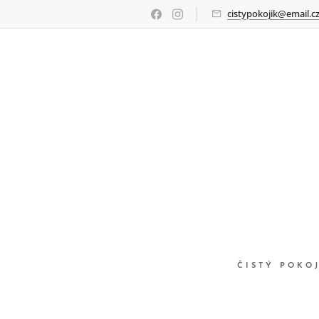
cistypokojik@email.c
ČISTÝ POKO