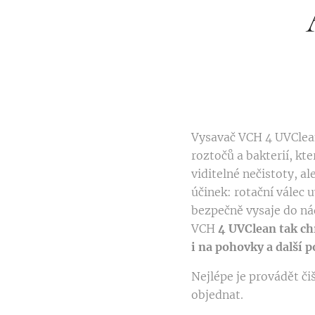
Vysavač VCH 4 UVClean
roztočů a bakterií, kt
viditelné nečistoty, a
účinek: rotační válec 
bezpečně vysaje do n
VCH
4 UVClean tak chr
i na pohovky a další 
Nejlépe je provádět č
objednat.