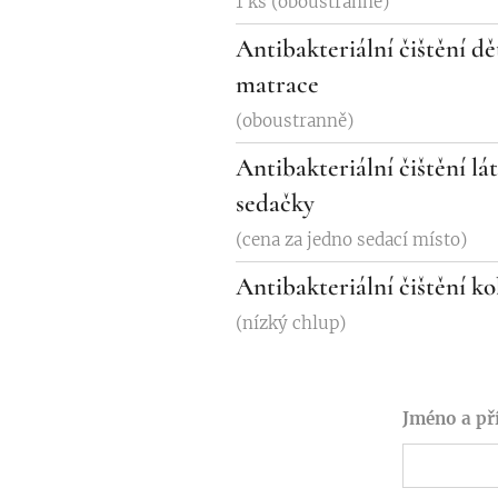
1 ks (oboustranně)
Antibakteriální čištění dě
matrace
(oboustranně)
Antibakteriální čištění lá
sedačky
(cena za jedno sedací místo)
Antibakteriální čištění k
(nízký chlup)
Jméno a př