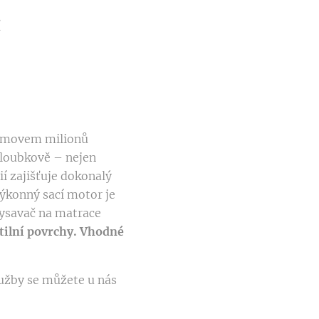
č
 domovem milionů
 hloubkově – nejen
ií zajišťuje dokonalý
výkonný sací motor je
Vysavač na matrace
xtilní povrchy. Vhodné
lužby se můžete u nás