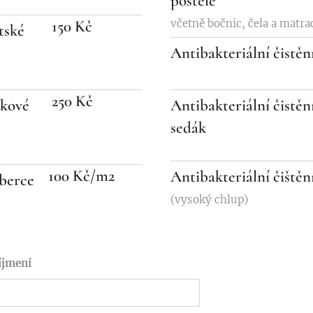
postele
150 Kč
včetně bočnic, čela a matra
tské
Antibakteriální čistění
250 Kč
tkové
Antibakteriální čistění
sedák
100 Kč/m2
Antibakteriální čiště
oberce
(vysoký chlup)
íjmení