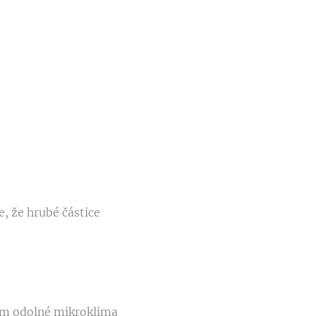
e, že hrubé částice
ím odolné mikroklima