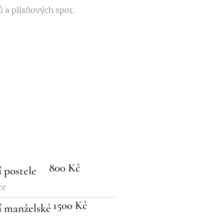
ů a plísňových spor.
800 Kč
í postele
ace
1500 Kč
í manželské