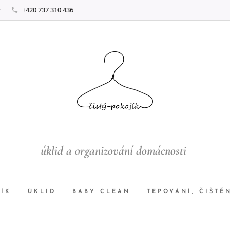
z
+420 737 310 436
úklid a organizování domácnosti
JÍK
ÚKLID
BABY CLEAN
TEPOVÁNÍ, ČIŠTĚ