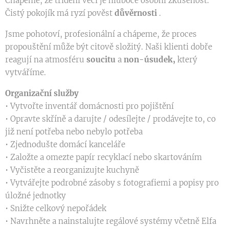
Chápeme, že třídění věcí je hluboce osobní zkušenost.
Čistý pokojík má ryzí pověst
důvěrnosti
.
Jsme pohotoví, profesionální a chápeme, že proces
propouštění může být citově složitý. Naši klienti dobře
reagují na atmosféru
soucitu
a
non-úsudek,
který
vytváříme.
Organizační služby
• Vytvořte inventář domácnosti pro pojištění
• Opravte skříně a darujte / odesílejte / prodávejte to, co
již není potřeba nebo nebylo potřeba
• Zjednodušte domácí kanceláře
• Založte a omezte papír recyklací nebo skartováním
• Vyčistěte a reorganizujte kuchyně
• Vytvářejte podrobné zásoby s fotografiemi a popisy pro
úložné jednotky
• Snižte celkový nepořádek
• Navrhněte a nainstalujte regálové systémy včetně Elfa